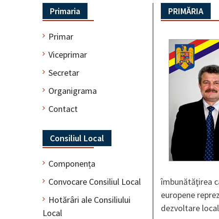
Primaria
PRIMĂRIA
Primar
Viceprimar
Secretar
Organigrama
Contact
Consiliul Local
Componența
Convocare Consiliul Local
îmbunătăţirea cal
europene reprez
Hotărâri ale Consiliului
dezvoltare local
Local