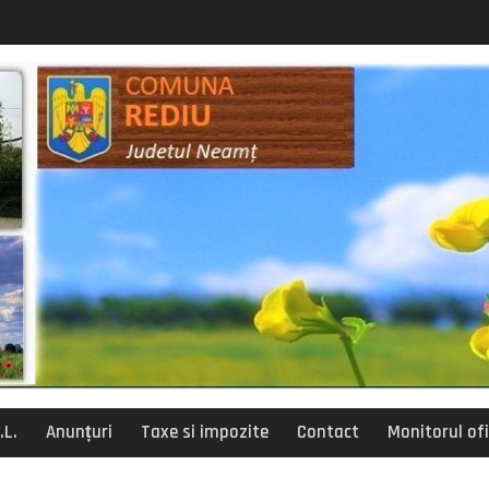
posturi vacante
siliu de administratie
.L.
Anunțuri
Taxe si impozite
Contact
Monitorul ofi