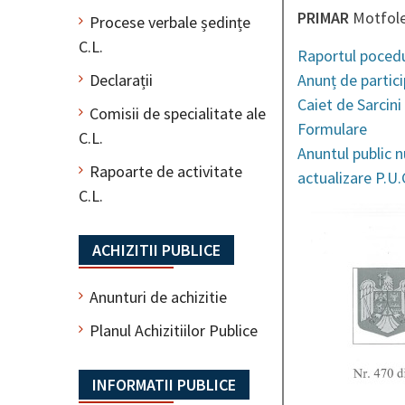
PRIMAR
Motfole
Procese verbale ședințe
C.L.
Raportul poced
Declarații
Anunț de parti
Caiet de Sarcin
Comisii de specialitate ale
Formulare
C.L.
Anuntul public n
Rapoarte de activitate
actualizare P.U
C.L.
ACHIZITII PUBLICE
Anunturi de achizitie
Planul Achizitiilor Publice
INFORMATII PUBLICE