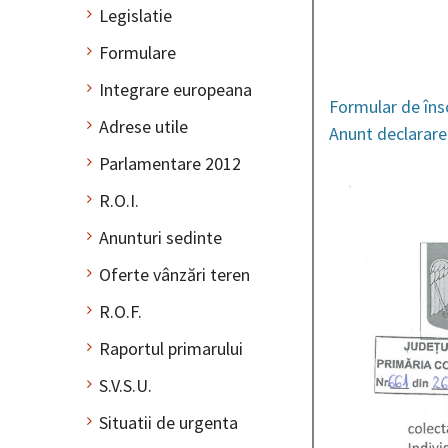
Legislatie
Formulare
Integrare europeana
Formular de îns
Adrese utile
Anunt declarare
Parlamentare 2012
R.O.I.
Anunturi sedinte
Oferte vânzări teren
R.O.F.
Raportul primarului
S.V.S.U.
Situatii de urgenta