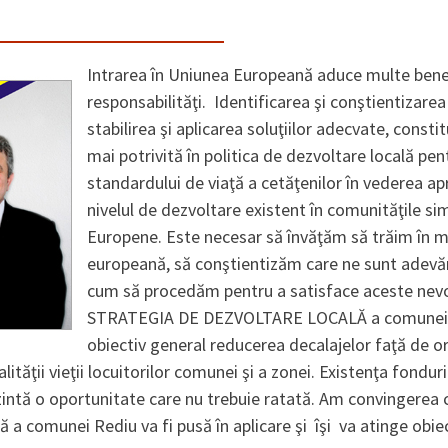
Intrarea în Uniunea Europeană aduce multe benefi
responsabilităţi. Identificarea şi conştientizare
stabilirea şi aplicarea soluţiilor adecvate, consti
mai potrivită în politica de dezvoltare locală pen
standardului de viaţă a cetăţenilor în vederea apr
nivelul de dezvoltare existent în comunităţile sim
Europene. Este necesar să învăţăm să trăim în m
europeană, să conştientizăm care ne sunt adevăr
cum să procedăm pentru a satisface aceste nevoi
STRATEGIA DE DEZVOLTARE LOCALĂ a comunei 
obiectiv general reducerea decalajelor faţă de or
ităţii vieţii locuitorilor comunei şi a zonei. Existenţa fonduri
intă o oportunitate care nu trebuie ratată. Am convingerea 
ă a comunei Rediu va fi pusă în aplicare şi îşi va atinge obie