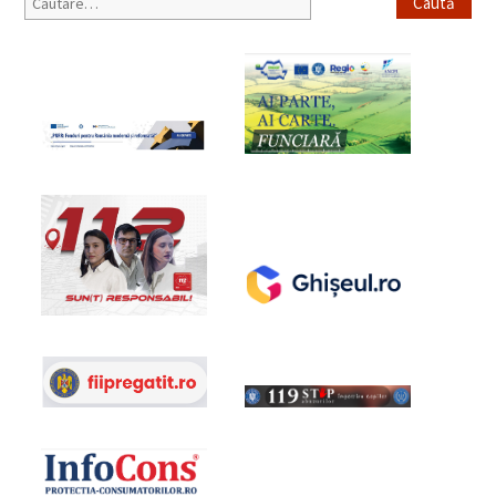
Caută
după: