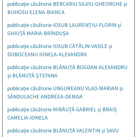
publicație căsătorie BERCARIU SILVIU-GHEORGHE și
BUHOSU ELENA-BIANCA
publicație căsătorie IOSUB LAURENȚIU-FLORIN și
GHIUȚĂ MARIA-BRÎNDUȘA
publicație căsătorie IOSUB CĂTĂLIN-VASILE și
DOBOCEANU IONELA-ALEXANDRA
publicație căsătorie BLĂNUȚĂ BOGDAN-ALEXANDRU
și BLĂNUȚĂ ȘTEFANA
publicație căsătorie UNGUREANU VLAD-MARIAN și
SĂNDULACHE ANDREEA-DENISA
publicație căsătorie MIRĂUȚĂ GABRIEL și BRAIȘ
CAMELIA-IONELA
publicație căsătorie BLĂNUȚĂ VALENTIN și SAVU