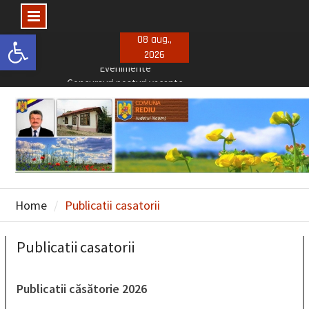
Deschide bara de unelte
Skip
08 aug.,
2026
to
Concursuri posturi vacante
content
Selectie consiliu de administratie
Evenimente
Home
Publicatii casatorii
Publicatii casatorii
Publicatii căsătorie 2026