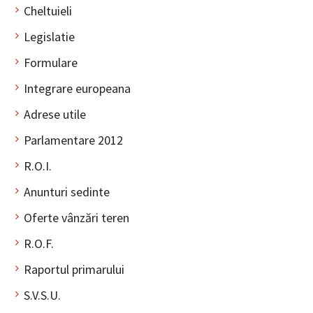
Cheltuieli
Legislatie
Formulare
Integrare europeana
Adrese utile
Parlamentare 2012
R.O.I.
Anunturi sedinte
Oferte vânzări teren
R.O.F.
Raportul primarului
S.V.S.U.