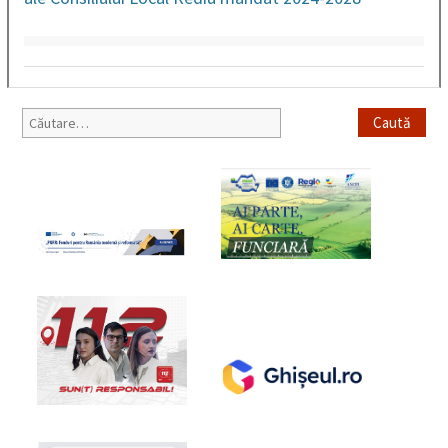
Caută
după: