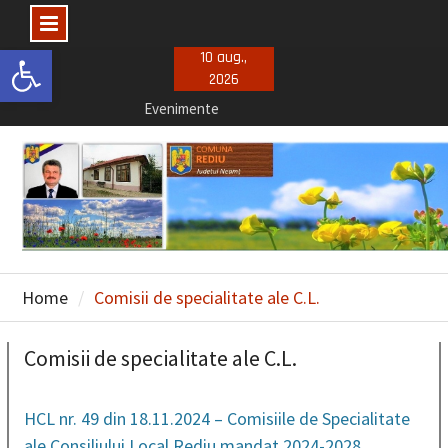
Deschide bara de unelte
Skip
10 aug.,
2026
to
Evenimente
content
Concursuri posturi vacante
Selectie consiliu de administratie
Home
Comisii de specialitate ale C.L.
Comisii de specialitate ale C.L.
HCL nr. 49 din 18.11.2024 – Comisiile de Specialitate
ale Consiliului Local Rediu mandat 2024-2028