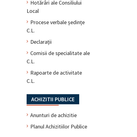
Hotărâri ale Consiliului
Local
Procese verbale ședințe
C.L.
Declarații
Comisii de specialitate ale
C.L.
Rapoarte de activitate
C.L.
ACHIZITII PUBLICE
Anunturi de achizitie
Planul Achizitiilor Publice