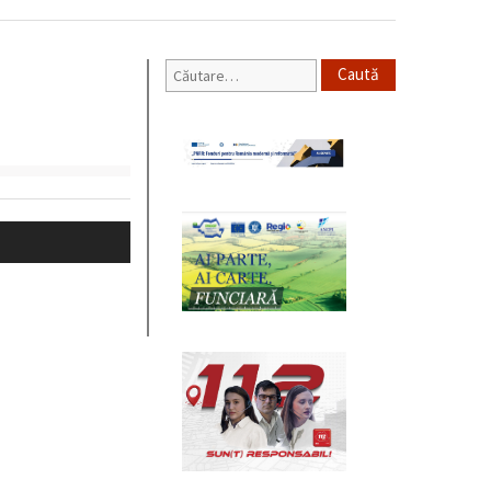
Caută
după: