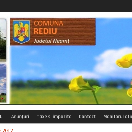
posturi vacante
siliu de administratie
L.
Anunțuri
Taxe si impozite
Contact
Monitorul ofic
e 2012