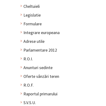
Cheltuieli
Legislatie
Formulare
Integrare europeana
Adrese utile
Parlamentare 2012
R.O.I.
Anunturi sedinte
Oferte vânzări teren
R.O.F.
Raportul primarului
S.V.S.U.