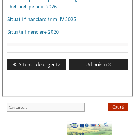
cheltuieli pe anul 2026
Situații financiare trim. IV 2025
Situatii financiare 2020
Navigare
Previous
Situatii de urgenta
Next
Urbanism
în
post:
post:
articole
Caută
după: