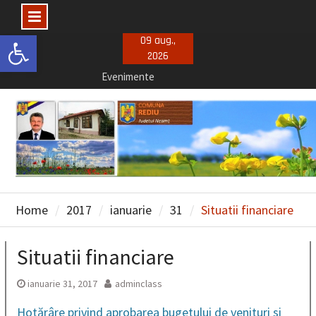
Deschide bara de unelte
Skip
09 aug.,
2026
to
Evenimente
content
Concursuri posturi vacante
Selectie consiliu de administratie
Home
2017
ianuarie
31
Situatii financiare
Situatii financiare
ianuarie 31, 2017
adminclass
Hotărâre privind aprobarea bugetului de venituri si