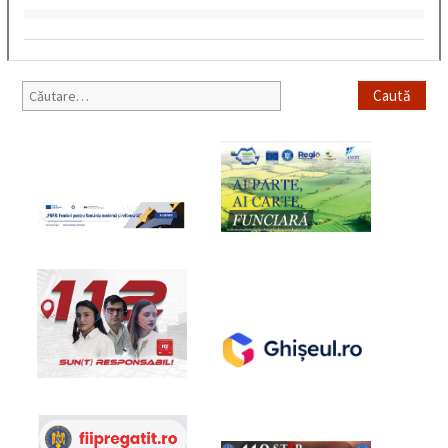
Caută
după: