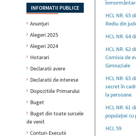
înmormântar
INFORMATII PUBLICE
HCL NR. 65 di
Anunțuri
Rediu din jud
Alegeri 2025
HCL NR. 64 d
Alegeri 2024
HCL NR. 62 di
Hotarari
Comisia de eva
Gimnaziale
Declaratii avere
HCL NR. 63 di
Declaratii de interese
secret în cadr
Dispozitiile Primarului
la persoane.
Buget
HCL NR. 61 di
Buget din toate sursele
populației cu
de venit
HCL 59
Conturi-Executii