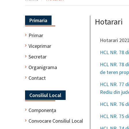
Hotarari
Primaria
Primar
Hotarari 202
Viceprimar
HCL NR. 78 d
Secretar
HCL NR. 78 di
Organigrama
de teren prop
Contact
HCL NR. 77 di
Rediu din ju
Consiliul Local
HCL NR. 76 d
Componența
HCL NR. 75 di
Convocare Consiliul Local
HCL NR. 74 di