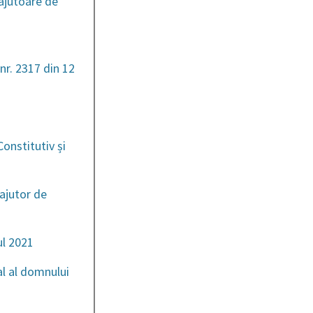
 ajutoare de
nr. 2317 din 12
onstitutiv și
 ajutor de
ul 2021
al al domnului