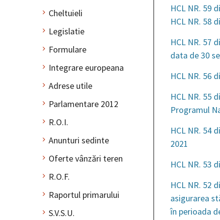
HCL NR. 59 d
Cheltuieli
HCL NR. 58 d
Legislatie
HCL NR. 57 di
Formulare
data de 30 s
Integrare europeana
HCL NR. 56 di
Adrese utile
HCL NR. 55 di
Parlamentare 2012
Programul Naț
R.O.I.
HCL NR. 54 di
Anunturi sedinte
2021
Oferte vânzări teren
HCL NR. 53 d
R.O.F.
HCL NR. 52 di
Raportul primarului
asigurarea stă
în perioada de
S.V.S.U.