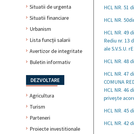
Situatii de urgenta
HCL NR. 51 di
Situatii financiare
HCL NR. 50di
Urbanism
HCL NR. 49 di
Lista funcții salarii
Rediu nr. 13 d
ale S.V.S.U. r
Avertizor de integritate
HCL NR. 48 di
Buletin informativ
HCL NR. 47 di
DEZVOLTARE
COMUNA RED
HCL NR. 46 di
Agricultura
privește acor
Turism
HCL NR. 45 d
Parteneri
HCL NR. 42 di
Proiecte investitionale