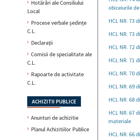
Hotărâri ale Consiliului
obiceiurile de
Local
HCL NR. 73 di
Procese verbale ședințe
C.L.
HCL NR. 73 di
Declarații
HCL NR. 72 d
Comisii de specialitate ale
HCL NR. 71 d
C.L.
HCL NR. 70 d
Rapoarte de activitate
C.L.
HCL NR. 69 d
HCL NR. 68 di
ACHIZITII PUBLICE
HCL NR. 67 di
Anunturi de achizitie
materiale
Planul Achizitiilor Publice
HCL NR. 66 di