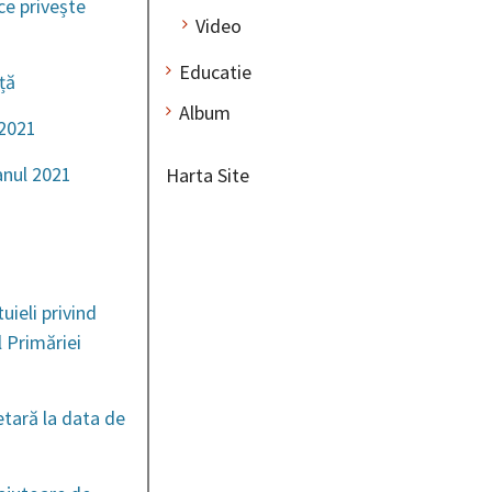
ce privește
Video
Educatie
ță
Album
 2021
anul 2021
Harta Site
uieli privind
l Primăriei
etară la data de