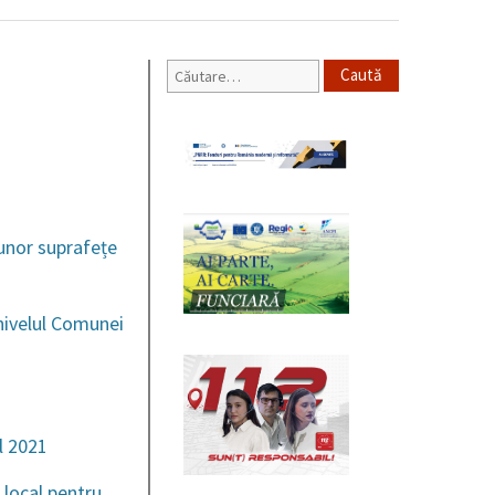
Caută
după:
 unor suprafețe
nivelul Comunei
l 2021
 local pentru