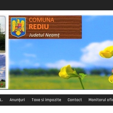
posturi vacante
siliu de administratie
L.
Anunțuri
Taxe si impozite
Contact
Monitorul ofic