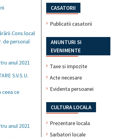
ni
CASATORII
Publicatii casatorii
rârii Cons.local
r. de personal
ANUNTURI SI
EVENIMENTE
ntru anul 2021
Taxe si impozite
TARE S.V.S.U.
Acte necesare
Evidenta persoanei
n ceea ce
CULTURA LOCALA
Prezentare locala
ntru anul 2021
Sarbatori locale