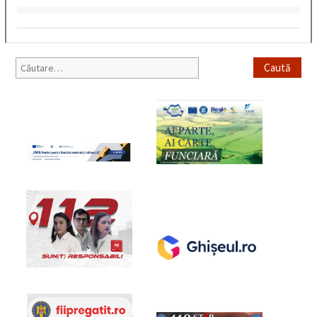
Caută
după: