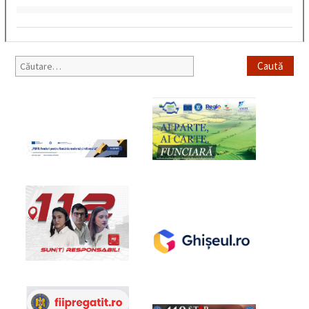
Caută
după: