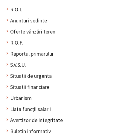
R.O.I.
Anunturi sedinte
Oferte vânzări teren
R.O.F.
Raportul primarului
S.V.S.U.
Situatii de urgenta
Situatii financiare
Urbanism
Lista funcții salarii
Avertizor de integritate
Buletin informativ