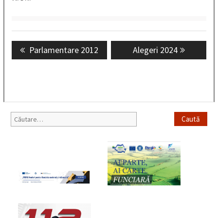
Navigare
Previous
Parlamentare 2012
Next
Alegeri 2024
în
post:
post:
articole
Caută
după: