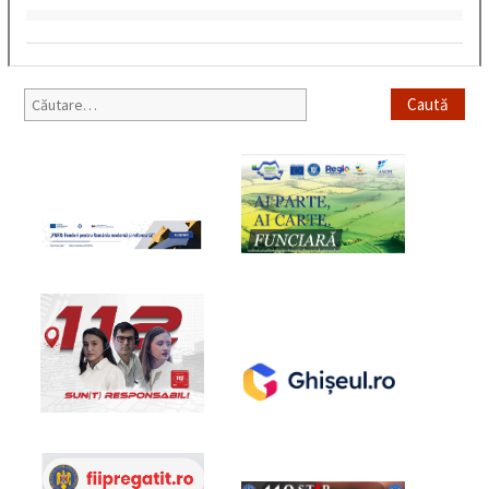
Caută
după: