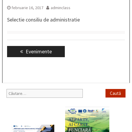
februarie 16, 2017
adminclass
Selectie consiliu de administratie
Navigare
Previous
Evenimente
în
post:
articole
Caută
după: