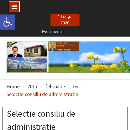
Deschide bara de unelte
Skip
10 aug.,
2026
to
Evenimente
content
Concursuri posturi vacante
Selectie consiliu de administratie
Home
2017
februarie
16
Selectie consiliu de administratie
Selectie consiliu de
administratie