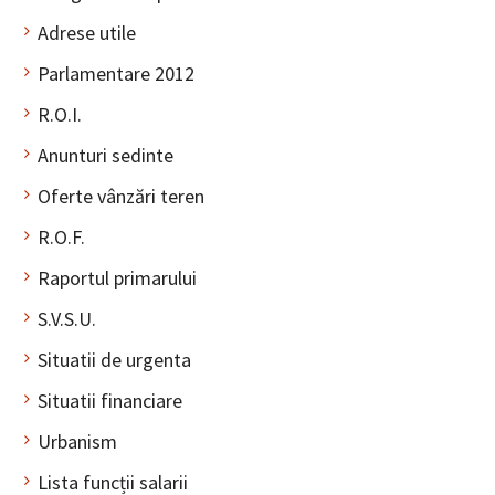
Adrese utile
Parlamentare 2012
R.O.I.
Anunturi sedinte
Oferte vânzări teren
R.O.F.
Raportul primarului
S.V.S.U.
Situatii de urgenta
Situatii financiare
Urbanism
Lista funcții salarii