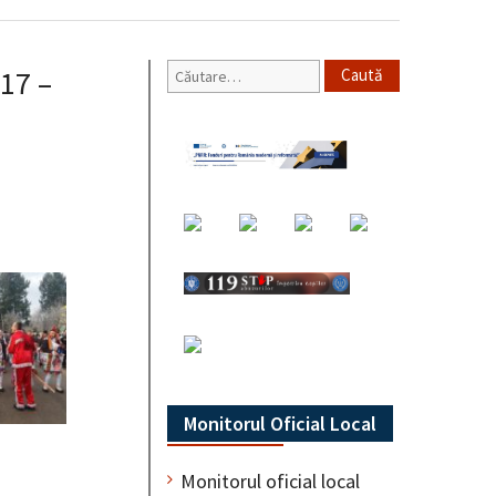
Caută
017 –
după:
Monitorul Oficial Local
Monitorul oficial local