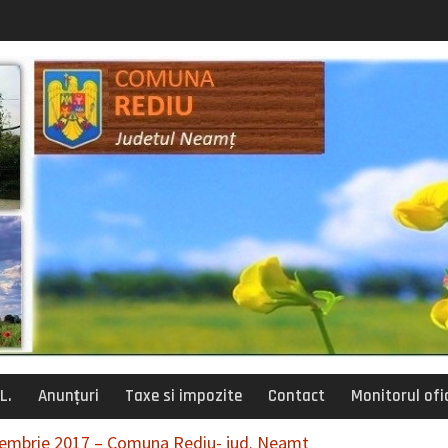
posturi vacante
siliu de administratie
L.
Anunțuri
Taxe si impozite
Contact
Monitorul ofic
decembrie 2017 – Comuna Rediu- jud. Neamt