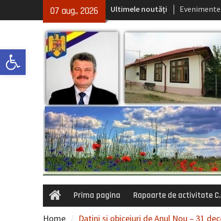
Skip
Ultimele noutăţi
Evenimente
07 aug., 2026
to
Concursuri 
content
Selectie con
Deschide bara de unelte
Prima pagina
Rapoarte de activitate C.
Home
Home
Datini și obiceiuri de Anul Nou – 31 