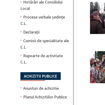
Hotărâri ale Consiliului
Local
Procese verbale ședințe
C.L.
Declarații
Comisii de specialitate ale
C.L.
Rapoarte de activitate
C.L.
ACHIZITII PUBLICE
Anunturi de achizitie
Planul Achizitiilor Publice