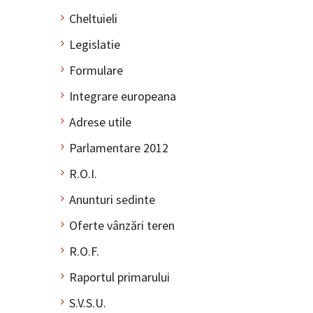
Cheltuieli
Legislatie
Formulare
Integrare europeana
Adrese utile
Parlamentare 2012
R.O.I.
Anunturi sedinte
Oferte vânzări teren
R.O.F.
Raportul primarului
S.V.S.U.