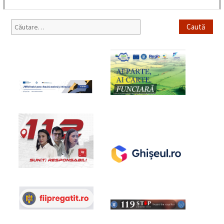
Caută
după: