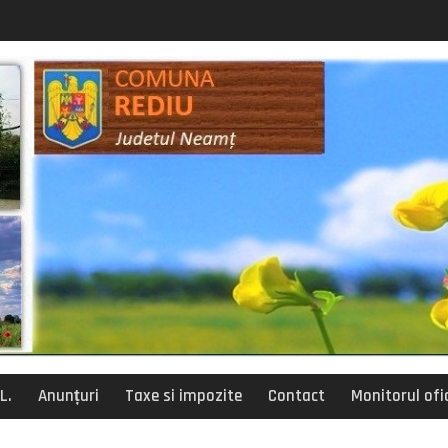
posturi vacante
siliu de administratie
L.
Anunțuri
Taxe si impozite
Contact
Monitorul ofic