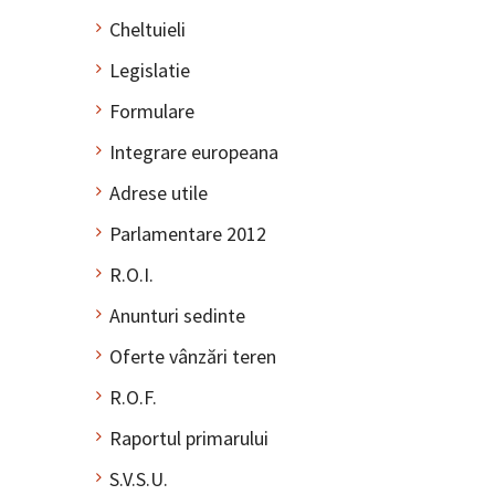
Cheltuieli
Legislatie
Formulare
Integrare europeana
Adrese utile
Parlamentare 2012
R.O.I.
Anunturi sedinte
Oferte vânzări teren
R.O.F.
Raportul primarului
S.V.S.U.