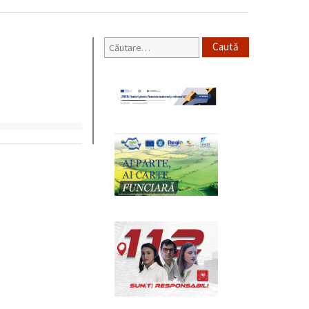
Caută
după: