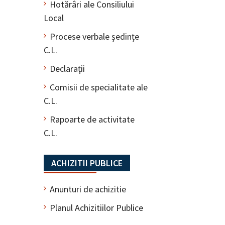
Hotărâri ale Consiliului
Local
Procese verbale ședințe
C.L.
Declarații
Comisii de specialitate ale
C.L.
Rapoarte de activitate
C.L.
ACHIZITII PUBLICE
Anunturi de achizitie
Planul Achizitiilor Publice